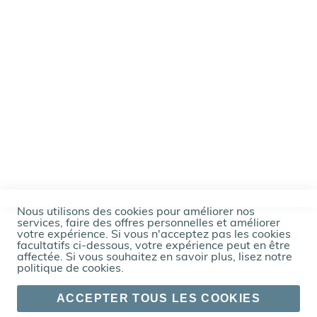
a
l
i
s
e
s
B
e
a
u
t
y
C
a
Nous utilisons des cookies pour améliorer nos
s
services, faire des offres personnelles et améliorer
votre expérience. Si vous n'acceptez pas les cookies
e
facultatifs ci-dessous, votre expérience peut en être
affectée. Si vous souhaitez en savoir plus, lisez notre
Événements
politique de cookies
.
Fin
ACCEPTER TOUS LES COOKIES
de
séries