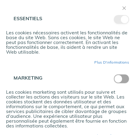
Allez
Mon panier
au
contenu
ESSENTIELS
Les cookies nécessaires activent les fonctionnalités de
La
base du site Web. Sans ces cookies, le site Web ne
Maison
peut pas fonctionner correctement. En activant les
fonctionnalités de base, ils aident à rendre un site
Nos
Web utilisable.
marques
ACCÈS CLIENT
Plus D'informations
Boutique
P
MARKETING
Clients enregistrés
o
r
Les cookies marketing sont utilisés pour suivre et
Si vous avez un compte, connectez-vous avec votre
t
collecter les actions des visiteurs sur le site Web. Les
adresse email.
cookies stockent des données utilisateur et des
e
Courriel
informations sur le comportement, ce qui permet aux
f
services publicitaires de cibler davantage de groupes
e
d'audience. Une expérience utilisateur plus
Mot de passe
u
personnalisée peut également être fournie en fonction
des informations collectées.
i
l
Show Password