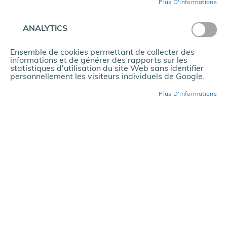
Plus D'informations
l
e
s
ANALYTICS
CONNEXION
S
Ensemble de cookies permettant de collecter des
a
informations et de générer des rapports sur les
c
Mot de passe oublié ?
statistiques d'utilisation du site Web sans identifier
s
personnellement les visiteurs individuels de Google.
Plus D'informations
A
c
c
Nouveaux clients
e
s
La création d’un compte a de nombreux avantages :
s
consultation rapide, sauvegarder plusieurs adresses,
o
suivre les commandes, et bien plus encore.
i
r
CRÉER UN COMPTE
e
s
G
a