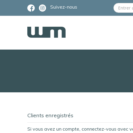
Allez
Suivez-nous
au
contenu
La
Maison
Nos
marques
Boutique
Portefeuilles
Sacs
Accessoires
Gants
Voyages
sacs
homme
Valises
Clients enregistrés
Beauty
Case
Si vous avez un compte, connectez-vous avec v
Événements