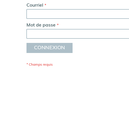
Courriel
Fin
de
séries
Contact
Mot de passe
CONNEXION